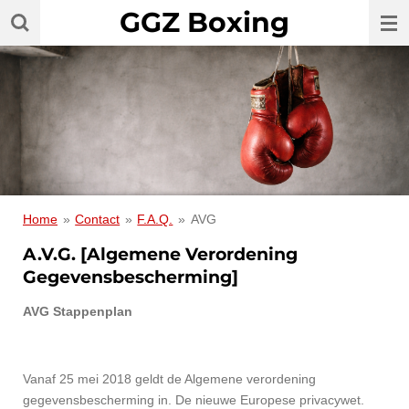
GGZ Boxing
Ga
direct
naar
de
hoofdinhoud
Home
»
Contact
»
F.A.Q.
»
AVG
A.V.G. [Algemene Verordening
Gegevensbescherming]
AVG Stappenplan
Vanaf 25 mei 2018 geldt de Algemene verordening
gegevensbescherming in. De nieuwe Europese privacywet.