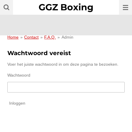
GGZ Boxing
Ga
direct
naar
de
hoofdinhoud
Home
»
Contact
»
F.A.Q.
»
Admin
Wachtwoord vereist
Voer het juiste wachtwoord in om deze pagina te bezoeken.
Wachtwoord
Inloggen