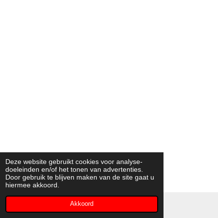
Deze website gebruikt cookies voor analyse-
doeleinden en/of het tonen van advertenties.
Door gebruik te blijven maken van de site gaat u
hiermee akkoord.
Akkoord
© 2019-2025 GGZBoxing.nl