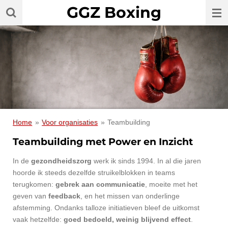
GGZ Boxing
Ga
direct
naar
de
hoofdinhoud
Home
»
Voor organisaties
»
Teambuilding
Teambuilding met Power en Inzicht
In de
gezondheidszorg
werk ik sinds 1994. In al die jaren
hoorde ik steeds dezelfde struikelblokken in teams
terugkomen:
gebrek aan communicatie
, moeite met het
geven van
feedback
, en het missen van onderlinge
afstemming. Ondanks talloze initiatieven bleef de uitkomst
vaak hetzelfde:
goed bedoeld, weinig blijvend effect
.