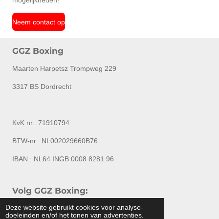
mogelijkheden!
Neem contact op
GGZ Boxing
Maarten Harpetsz Trompweg 229
3317 BS Dordrecht
KvK nr.: 71910794
BTW-nr.: NL002029660B76
IBAN.: NL64 INGB 0008 8281 96
Volg GGZ Boxing:
Deze website gebruikt cookies voor analyse-
L
F
I
Y
doeleinden en/of het tonen van advertenties.