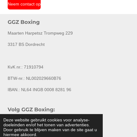
Neem contact op
GGZ Boxing
Maarten Harpetsz Trompweg 229
3317 BS Dordrecht
KvK nr.: 71910794
BTW-nr.: NL002029660B76
IBAN.: NL64 INGB 0008 8281 96
Volg GGZ Boxing:
Deze website gebruikt cookies voor analyse-
L
F
I
Y
doeleinden en/of het tonen van advertenties.
i
a
n
o
Door gebruik te blijven maken van de site gaat u
n
c
s
u
hiermee akkoord.