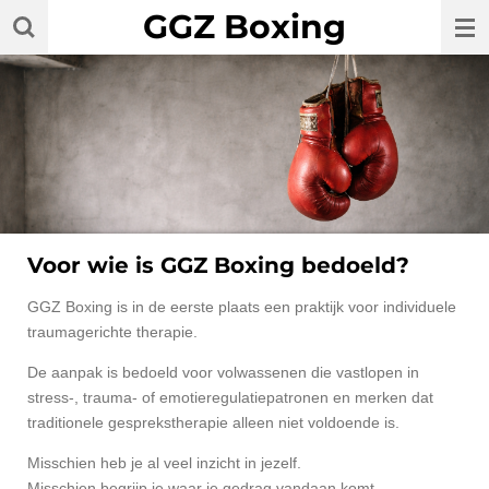
GGZ Boxing
Ga
direct
naar
de
hoofdinhoud
Voor wie is GGZ Boxing bedoeld?
GGZ Boxing is in de eerste plaats een praktijk voor individuele
traumagerichte therapie.
De aanpak is bedoeld voor volwassenen die vastlopen in
stress-, trauma- of emotieregulatiepatronen en merken dat
traditionele gesprekstherapie alleen niet voldoende is.
Misschien heb je al veel inzicht in jezelf.
Misschien begrijp je waar je gedrag vandaan komt.