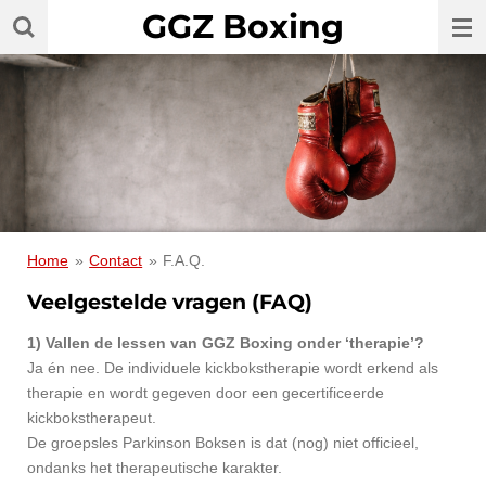
GGZ Boxing
Ga
direct
naar
de
hoofdinhoud
Home
»
Contact
»
F.A.Q.
Veelgestelde vragen (FAQ)
1) Vallen de lessen van GGZ Boxing onder ‘therapie’?
Ja én nee. De individuele kickbokstherapie wordt erkend als
therapie en wordt gegeven door een gecertificeerde
kickbokstherapeut.
De groepsles Parkinson Boksen is dat (nog) niet officieel,
ondanks het therapeutische karakter.