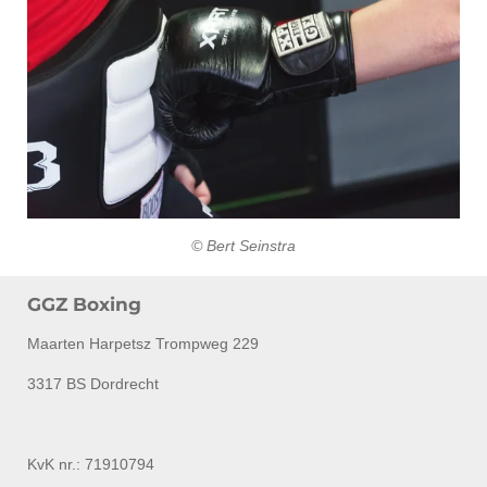
© Bert Seinstra
GGZ Boxing
Maarten Harpetsz Trompweg 229
3317 BS Dordrecht
KvK nr.: 71910794