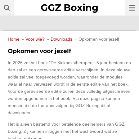
GGZ Boxing
Ga
direct
naar
de
hoofdinhoud
Home
»
Voor wie?
»
Downloads
»
Opkomen voor jezelf
Opkomen voor jezelf
In 2026 zal het boek "De Kickbokstherapeut" 5 jaar bestaan en
dan zal er een gereviseerde editie verschijnen. In deze nieuwe
editie zal veel toegevoegd worden, waaronder de modules
waar al naar verwezen wordt in de eerste editie van het boek.
Voor de gereviseerde editie zullen deze volledig uitgeschreven
worden opgenomen in het boek. Via deze pagina kunnen
mensen die de therapie volgen bij GGZ Boxing dit al
downloaden.
Het is alleen bestemd voor betalende deelnemers van GGZ
Boxing. Zij kunnen inloggen met het wachtwoord wat ze
hebben gekregen.