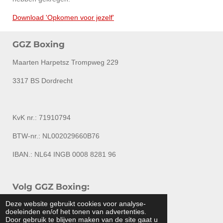
Download 'Opkomen voor jezelf'
GGZ Boxing
Maarten Harpetsz Trompweg 229
3317 BS Dordrecht
KvK nr.: 71910794
BTW-nr.: NL002029660B76
IBAN.: NL64 INGB 0008 8281 96
Volg GGZ Boxing:
Deze website gebruikt cookies voor analyse-
L
F
I
Y
doeleinden en/of het tonen van advertenties.
i
a
n
o
Door gebruik te blijven maken van de site gaat u